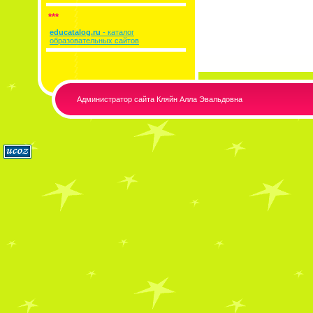
***
educatalog.ru
- каталог
образовательных сайтов
Администратор сайта Кляйн Алла Эвальдовна