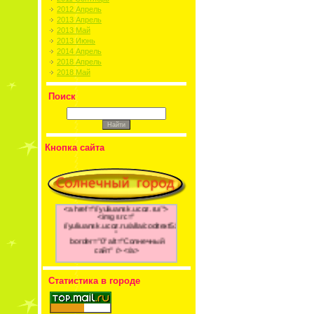
2012 Апрель
2013 Апрель
2013 Май
2013 Июнь
2014 Апрель
2018 Апрель
2018 Май
Поиск
Кнопка сайта
<a href="//yuliuansk.ucoz.ru/">
<img src="
//yuliuansk.ucoz.ru/alla/cooltext517186887.png
"
border="0" alt="Солнечный
сайт" /> </a>
Статистика в городе