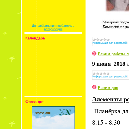
Для добавления необходима
авторизация
Календарь
Информация для родителей
|
Режим работы л
9 июня 2018 л
Информация для родителей
|
Режим дня
Элементы р
Фраза дня
Планёрка дл
8.15 - 8.30