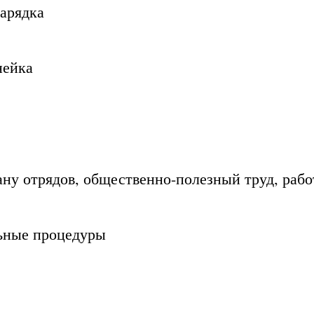
зарядка
нейка
ану отрядов, общественно-полезный труд, рабо
ьные процедуры