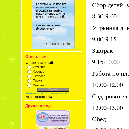
Сбор детей, 
8.30-9.00
Утренняя ли
9.00-9.15
Завтрак
Ответь нам
9.15-10.00
Оцените мой сайт
Отлично
Работа по пл
Хорошо
Неплохо
Плохо
10.00-12.00
Ужасно
Результаты
|
Архив опросов
Оздоровител
Всего ответов:
43
12.00-13.00
Друзья города
Обед