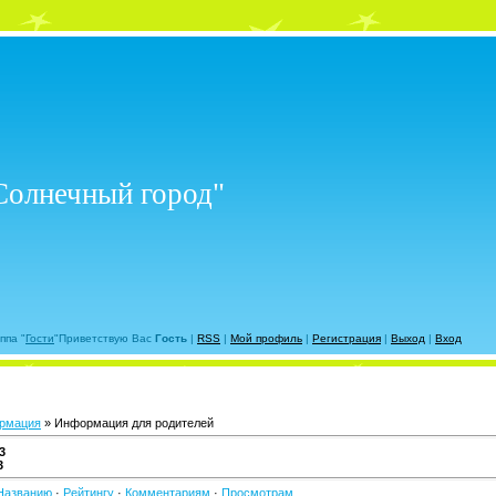
Солнечный город"
уппа
"
Гости
"
Приветствую Вас
Гость
|
RSS
|
Мой профиль
|
Регистрация
|
Выход
|
Вход
рмация
» Информация для родителей
3
3
Названию
·
Рейтингу
·
Комментариям
·
Просмотрам