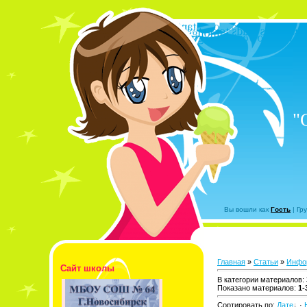
"
Вы вошли как
Гость
|
Гр
Главная
»
Статьи
»
Инфо
Сайт школы
В категории материалов
:
Показано материалов
:
1-
Сортировать по
:
Дате
·